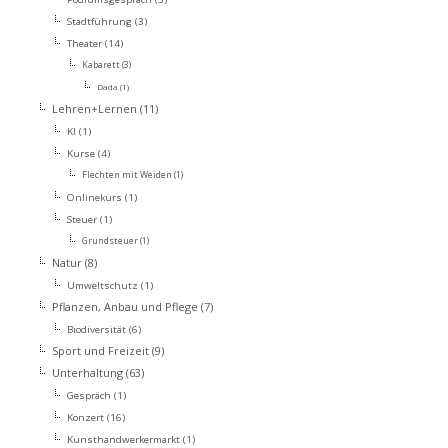
Stadtführung
(3)
Theater
(14)
Kabarett
(3)
Dada
(1)
Lehren+Lernen
(11)
KI
(1)
Kurse
(4)
Flechten mit Weiden
(1)
Onlinekurs
(1)
Steuer
(1)
Grundsteuer
(1)
Natur
(8)
Umweltschutz
(1)
Pflanzen, Anbau und Pflege
(7)
Biodiversität
(6)
Sport und Freizeit
(9)
Unterhaltung
(63)
Gespräch
(1)
Konzert
(16)
Kunsthandwerkermarkt
(1)