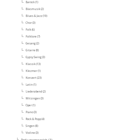
Barock
(1)
Blasmusik
(2)
Blues & Jazz
(19)
Chor
(3)
Folk
(6)
Folklore
(7)
Gesang
(2)
Gitarre
(8)
Gypsy Swing
(3)
Klassik
(13)
Klezmer
(1)
Konzert
(23)
Latin
(1)
Liederabend
(2)
Mitsingen
(3)
Oper
(1)
Piano
(3)
Rock & Popp
(4)
Singen
(8)
Violine
(3)
Podiumsgespräch
(3)