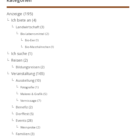
Anzeige
(195)
Ich biete an
(4)
Landwirtschaft
(3)
Bio-Lebensmittel
(2)
Bio-Eier
(1)
Bio-Masthähnchen
(1)
Ich suche
(1)
Reisen
(2)
Bildungsreisen
(2)
Veranstaltung
(165)
Ausstellung
(10)
Fotografie
(1)
Malerei & Grafik
(5)
Vernissage
(7)
Benefiz
(2)
Dorffest
(5)
Events
(28)
Weinprobe
(2)
Familien
(3)