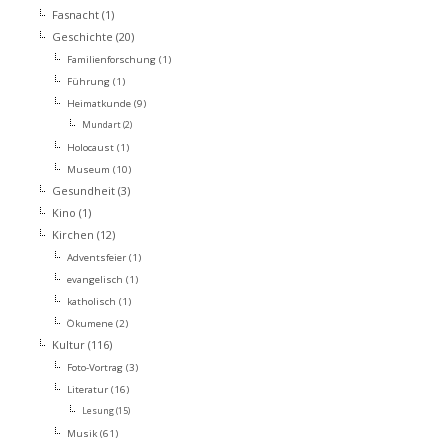
Fasnacht
(1)
Geschichte
(20)
Familienforschung
(1)
Führung
(1)
Heimatkunde
(9)
Mundart
(2)
Holocaust
(1)
Museum
(10)
Gesundheit
(3)
Kino
(1)
Kirchen
(12)
Adventsfeier
(1)
evangelisch
(1)
katholisch
(1)
Ökumene
(2)
Kultur
(116)
Foto-Vortrag
(3)
Literatur
(16)
Lesung
(15)
Musik
(61)