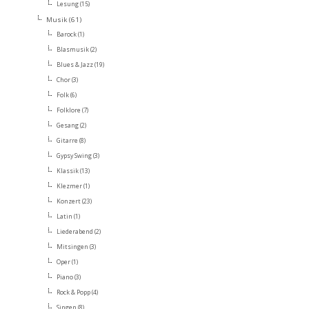
Lesung
(15)
Musik
(61)
Barock
(1)
Blasmusik
(2)
Blues & Jazz
(19)
Chor
(3)
Folk
(6)
Folklore
(7)
Gesang
(2)
Gitarre
(8)
Gypsy Swing
(3)
Klassik
(13)
Klezmer
(1)
Konzert
(23)
Latin
(1)
Liederabend
(2)
Mitsingen
(3)
Oper
(1)
Piano
(3)
Rock & Popp
(4)
Singen
(8)