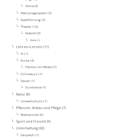
Violine
(3)
Podiumsgespräch
(3)
Stadtführung
(3)
Theater
(14)
Kabarett
(3)
Dada
(1)
Lehren+Lernen
(11)
KI
(1)
Kurse
(4)
Flechten mit Weiden
(1)
Onlinekurs
(1)
Steuer
(1)
Grundsteuer
(1)
Natur
(8)
Umweltschutz
(1)
Pflanzen, Anbau und Pflege
(7)
Biodiversität
(6)
Sport und Freizeit
(9)
Unterhaltung
(63)
Gespräch
(1)