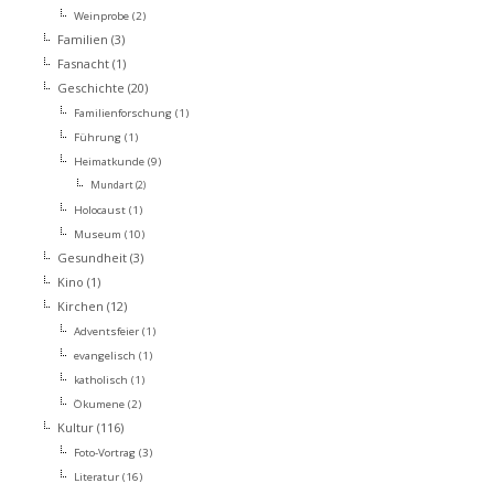
Weinprobe
(2)
Familien
(3)
Fasnacht
(1)
Geschichte
(20)
Familienforschung
(1)
Führung
(1)
Heimatkunde
(9)
Mundart
(2)
Holocaust
(1)
Museum
(10)
Gesundheit
(3)
Kino
(1)
Kirchen
(12)
Adventsfeier
(1)
evangelisch
(1)
katholisch
(1)
Ökumene
(2)
Kultur
(116)
Foto-Vortrag
(3)
Literatur
(16)