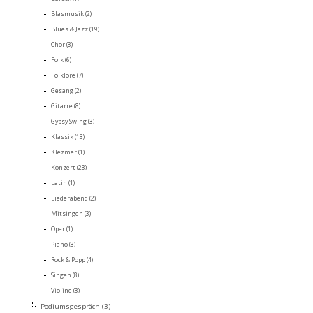
Blasmusik
(2)
Blues & Jazz
(19)
Chor
(3)
Folk
(6)
Folklore
(7)
Gesang
(2)
Gitarre
(8)
Gypsy Swing
(3)
Klassik
(13)
Klezmer
(1)
Konzert
(23)
Latin
(1)
Liederabend
(2)
Mitsingen
(3)
Oper
(1)
Piano
(3)
Rock & Popp
(4)
Singen
(8)
Violine
(3)
Podiumsgespräch
(3)