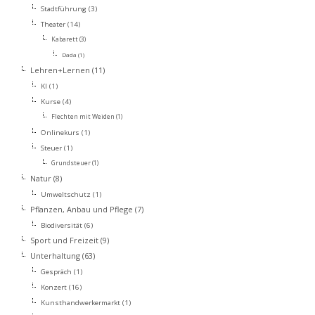
Stadtführung
(3)
Theater
(14)
Kabarett
(3)
Dada
(1)
Lehren+Lernen
(11)
KI
(1)
Kurse
(4)
Flechten mit Weiden
(1)
Onlinekurs
(1)
Steuer
(1)
Grundsteuer
(1)
Natur
(8)
Umweltschutz
(1)
Pflanzen, Anbau und Pflege
(7)
Biodiversität
(6)
Sport und Freizeit
(9)
Unterhaltung
(63)
Gespräch
(1)
Konzert
(16)
Kunsthandwerkermarkt
(1)