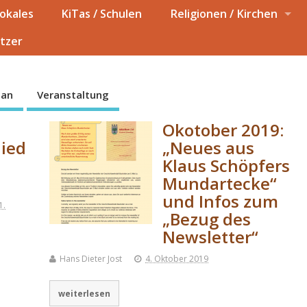
okales
KiTas / Schulen
Religionen / Kirchen
tzer
 an
Veranstaltung
Okotober 2019:
lied
„Neues aus
Klaus Schöpfers
Mundartecke“
und Infos zum
1.
„Bezug des
Newsletter“
Hans Dieter Jost
4. Oktober 2019
weiterlesen