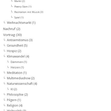
Markt
(2)
Poetry Slam
(1)
Rezitation mit Musik
(3)
Spiel
(1)
Weihnachtsmarkt
(1)
Nachruf
(2)
Vortrag
(30)
Antisemitismus
(3)
Gesundheit
(5)
Hospiz
(2)
Klimawandel
(4)
Dämmen
(1)
Heizen
(1)
Meditation
(1)
Multimediashow
(2)
Naturwissenschaft
(4)
KI
(2)
Philosophie
(2)
Pilgern
(1)
Religion
(4)
Weltpolitik
(3)