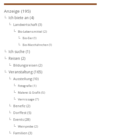
Anzeige
(195)
Ich biete an
(4)
Landwirtschaft
(3)
Bio-Lebensmittel
(2)
Bio-Eier
(1)
Bio-Masthähnchen
(1)
Ich suche
(1)
Reisen
(2)
Bildungsreisen
(2)
Veranstaltung
(165)
Ausstellung
(10)
Fotografie
(1)
Malerei & Grafik
(5)
Vernissage
(7)
Benefiz
(2)
Dorffest
(5)
Events
(28)
Weinprobe
(2)
Familien
(3)