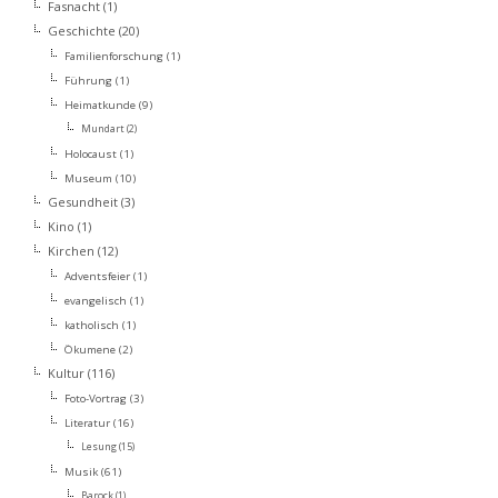
Fasnacht
(1)
Geschichte
(20)
Familienforschung
(1)
Führung
(1)
Heimatkunde
(9)
Mundart
(2)
Holocaust
(1)
Museum
(10)
Gesundheit
(3)
Kino
(1)
Kirchen
(12)
Adventsfeier
(1)
evangelisch
(1)
katholisch
(1)
Ökumene
(2)
Kultur
(116)
Foto-Vortrag
(3)
Literatur
(16)
Lesung
(15)
Musik
(61)
Barock
(1)