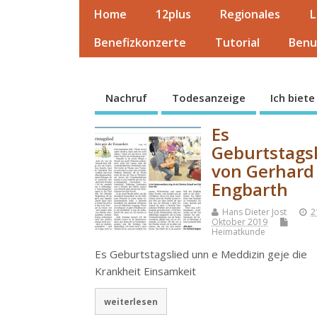
Home
12plus
Regionales
L
Benefizkonzerte
Tutorial
Benu
Nachruf
Todesanzeige
Ich biete
Es
Geburtstags
von Gerhard
Engbarth
Hans Dieter Jost
2
Oktober 2019
Heimatkunde
Es Geburtstagslied unn e Meddizin geje die
Krankheit Einsamkeit
weiterlesen