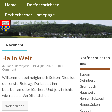
Home
Dorfnachrichten
Becherbacher Homepage
Nachricht
Hallo Welt!
Dorfnachrichten
aus
Hans Dieter Jost
4. Juni 2022
1
Comment
Buborn
Willkommen bei neigierisch Seiten. Dies ist
Deimberg
der erste Beitrag. Du kannst ihn
Grumbach
bearbeiten oder löschen. Und jetzt nichts
Hausweiler
wie ran ans Veröffentlichen!
Herren-Sulzbach
Hoppstädten
Weiterlesen
Kappeln